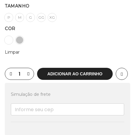
TAMANHO
P
M
G
GG
XG
COR
Limpar
ADICIONAR AO CARRINHO
Simulação de frete