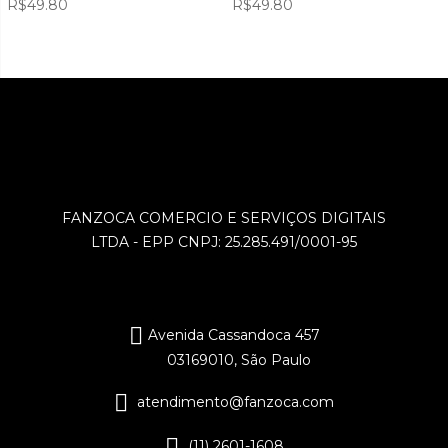
R$
49.80
R$
49.80
FANZOCA COMERCIO E SERVIÇOS DIGITAIS
LTDA - EPP CNPJ: 25.285.491/0001-95
Avenida Cassandoca 457
03169010, São Paulo
atendimento@fanzoca.com
(11) 2601-1608