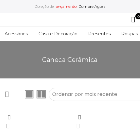
Coleção de
lançamento
!
Compre Agora
0
Acessórios
Casa e Decoração
Presentes
Roupas
Caneca Cerâmica