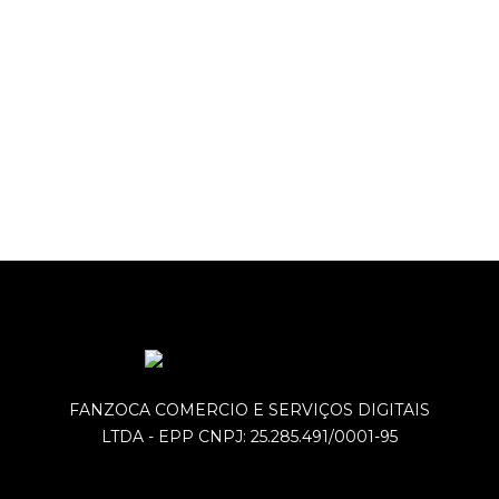
FANZOCA COMERCIO E SERVIÇOS DIGITAIS
LTDA - EPP CNPJ: 25.285.491/0001-95