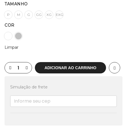
TAMANHO
P
M
G
GG
XG
EXG
COR
Limpar
ADICIONAR AO CARRINHO
Simulação de frete