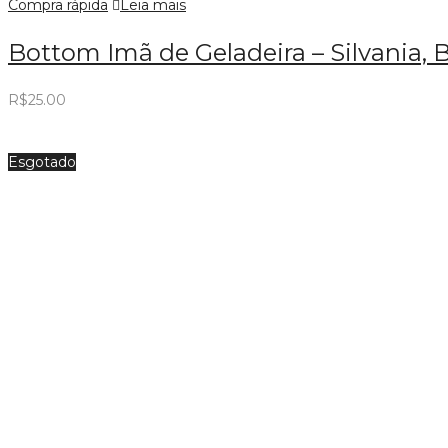
Compra rápida
Leia mais
Bottom Imã de Geladeira – Silvania, B
R$
25.00
Esgotado