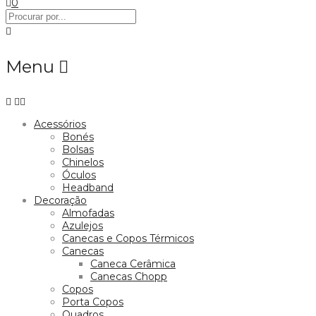
0
Menu
Acessórios
Bonés
Bolsas
Chinelos
Óculos
Headband
Decoração
Almofadas
Azulejos
Canecas e Copos Térmicos
Canecas
Caneca Cerâmica
Canecas Chopp
Copos
Porta Copos
Quadros