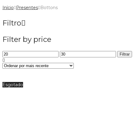
Início
Presentes
Bottons
Filtro
Filter by price
Preço
Preço
Filtrar
mínimo
máximo
Esgotado