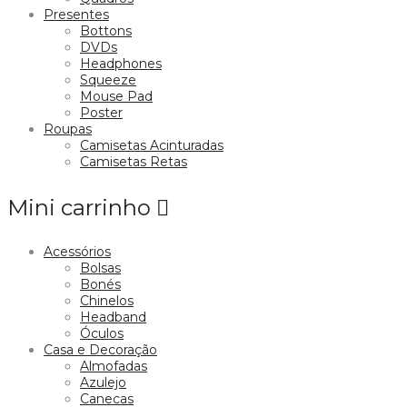
Presentes
Bottons
DVDs
Headphones
Squeeze
Mouse Pad
Poster
Roupas
Camisetas Acinturadas
Camisetas Retas
Mini carrinho
Acessórios
Bolsas
Bonés
Chinelos
Headband
Óculos
Casa e Decoração
Almofadas
Azulejo
Canecas