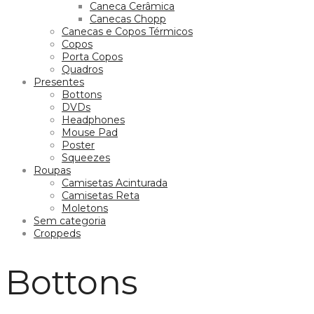
Caneca Cerâmica
Canecas Chopp
Canecas e Copos Térmicos
Copos
Porta Copos
Quadros
Presentes
Bottons
DVDs
Headphones
Mouse Pad
Poster
Squeezes
Roupas
Camisetas Acinturada
Camisetas Reta
Moletons
Sem categoria
Croppeds
Bottons