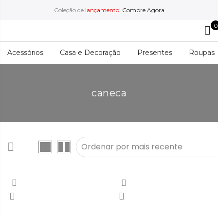
Coleção de
lançamento
!
Compre Agora
0
Acessórios
Casa e Decoração
Presentes
Roupas
caneca