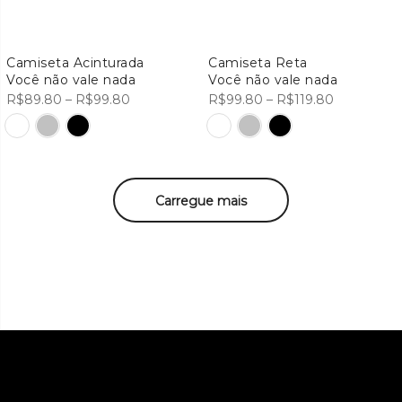
Camiseta Acinturada
Camiseta Reta
Você não vale nada
Você não vale nada
Faixa
Faixa
R$
89.80
–
R$
99.80
R$
99.80
–
R$
119.80
de
de
preço:
preço:
R$89.80
R$99.80
através
através
Carregue mais
R$99.80
R$119.80